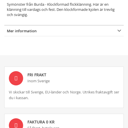
Symönster från Burda - Klockformad flickklänning. Här är en
klänning till vardags och fest. Den klockformade kjolen är trevlig
och svängig.
Mer information
FRI FRAKT
Inom Sverige
Vi skickar till Sverige, EU-länder och Norge. Utrikes fraktavgift ser
du i kassan.
FAKTURA 0 KR
Få först, betala sen