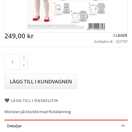
249,00 kr
Skip
I LAGER
to
Artikelnr.
107797
the
beginning
of
the
images
gallery
LÄGG TILL I KUNDVAGNEN
LÄGG TILL I ÖNSKELISTA
Mönster på klockformad flickklänning
Detaljer