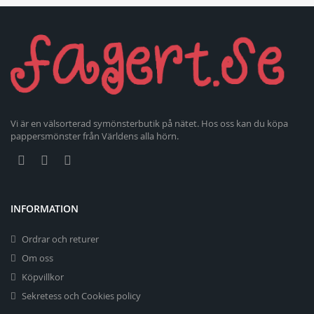
Vi är en välsorterad symönsterbutik på nätet. Hos oss kan du köpa
pappersmönster från Världens alla hörn.
INFORMATION
Ordrar och returer
Om oss
Köpvillkor
Sekretess och Cookies policy