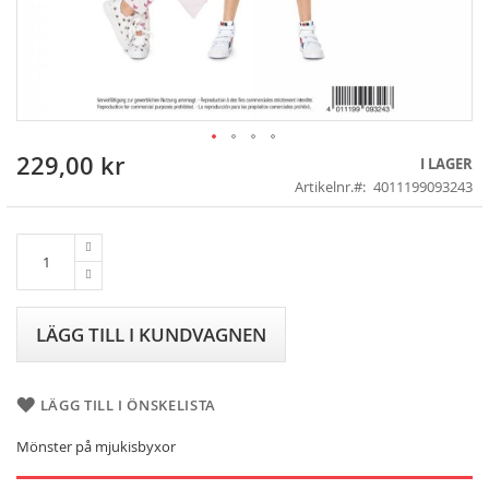
229,00 kr
Skip
I LAGER
to
Artikelnr.
4011199093243
the
beginning
of
the
images
gallery
LÄGG TILL I KUNDVAGNEN
LÄGG TILL I ÖNSKELISTA
Mönster på mjukisbyxor