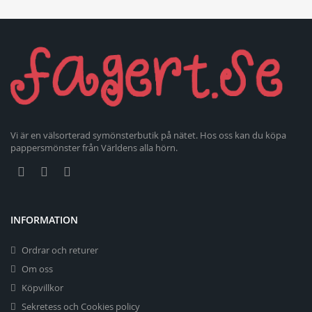
Vi är en välsorterad symönsterbutik på nätet. Hos oss kan du köpa
pappersmönster från Världens alla hörn.
INFORMATION
Ordrar och returer
Om oss
Köpvillkor
Sekretess och Cookies policy