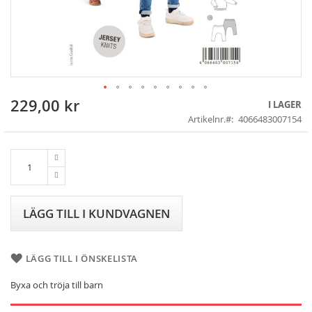
229,00 kr
Skip
I LAGER
to
Artikelnr.
4066483007154
the
beginning
of
the
images
gallery
LÄGG TILL I KUNDVAGNEN
LÄGG TILL I ÖNSKELISTA
Byxa och tröja till barn