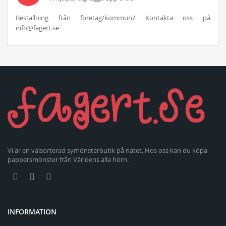
Beställning från företag/kommun? Kontakta oss på
info@fagert.se
Vi är en välsorterad symönsterbutik på nätet. Hos oss kan du köpa
pappersmönster från Världens alla hörn.
INFORMATION