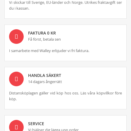
Vi skickar till Sverige, EU-länder och Norge. Utrikes fraktavgift ser
du i kassan.
FAKTURA 0 KR
Få först, betala sen
I samarbete med Walley erbjuder vi fri faktura.
HANDLA SÄKERT
14 dagars ångerrätt
Distansköplagen gäller vid köp hos oss. Läs våra köpvillkor före
köp.
SERVICE
Vi hjälper dig lägga upp order