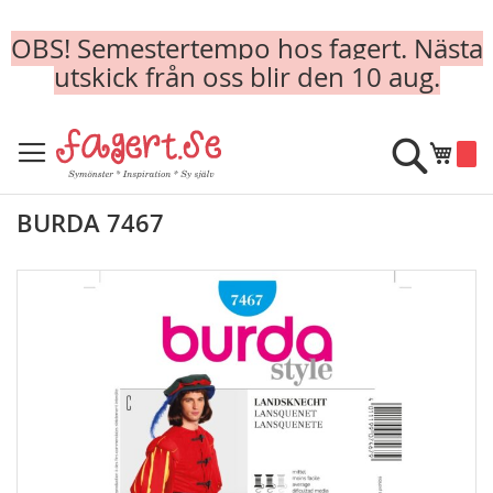
OBS! Semestertempo hos fagert. Nästa
utskick från oss blir den 10 aug.
Skip
to
Sök
Min k
Content
BURDA 7467
Skip
to
the
end
of
the
images
gallery