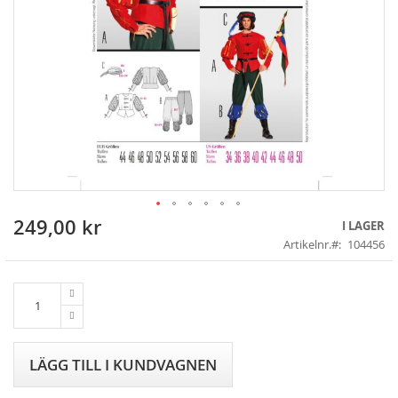
249,00 kr
Skip
I LAGER
to
Artikelnr.
104456
the
beginning
of
the
images
gallery
LÄGG TILL I KUNDVAGNEN