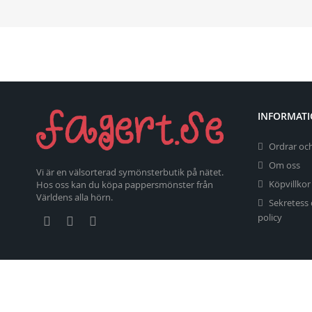
INFORMAT
Ordrar och
Om oss
Vi är en välsorterad symönsterbutik på nätet.
Köpvillkor
Hos oss kan du köpa pappersmönster från
Världens alla hörn.
Sekretess
policy
Copyright 2026 fagert.se