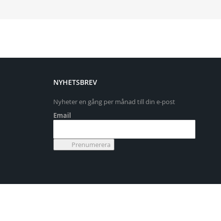
NYHETSBREV
Nyheter en gång per månad till din e-post
Email