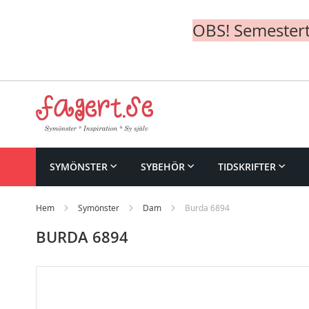
OBS! Semesterte
Skip
to
Content
SYMÖNSTER
SYBEHÖR
TIDSKRIFTER
Hem
Symönster
Dam
Burda 6894
BURDA 6894
Skip
to
the
end