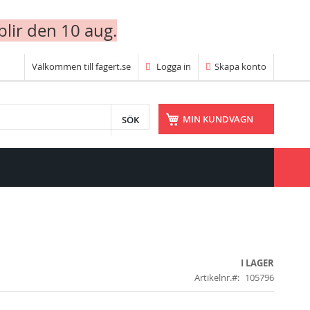
blir den 10 aug.
Välkommen till fagert.se
Logga in
Skapa konto
SÖK
MIN KUNDVAGN
I LAGER
Artikelnr.
105796