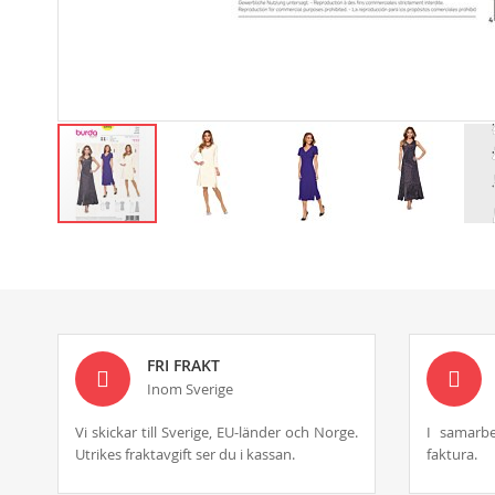
Skip
to
the
beginning
of
the
images
FRI FRAKT
gallery
Inom Sverige
Vi skickar till Sverige, EU-länder och Norge.
I samarbe
Utrikes fraktavgift ser du i kassan.
faktura.