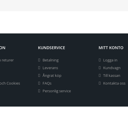
ION
KUNDSERVICE
MITT KONTO
 returer
Betalning
Logga in
Leverans
Kundvagn
Ångrat köp
Till kassan
 och Cookies
FAQs
Kontakta oss
Personlig service