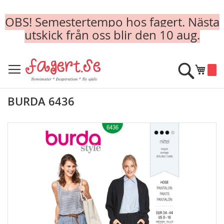
OBS! Semestertempo hos fagert. Nästa
utskick från oss blir den 10 aug.
Skip
to
Sök
Min k
Content
BURDA 6436
Skip
to
the
end
of
the
images
gallery