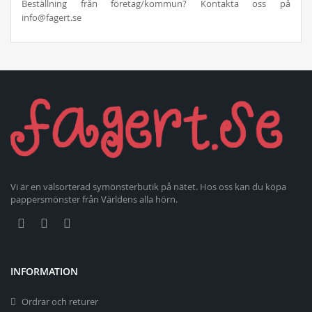
Beställning från företag/kommun? Kontakta oss på
info@fagert.se
Vi är en välsorterad symönsterbutik på nätet. Hos oss kan du köpa
pappersmönster från Världens alla hörn.
INFORMATION
Ordrar och returer