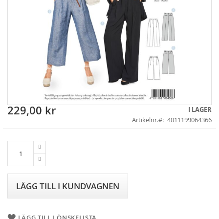
229,00 kr
Skip
I LAGER
to
Artikelnr.
4011199064366
the
beginning
of
the
images
gallery
LÄGG TILL I KUNDVAGNEN
LÄGG TILL I ÖNSKELISTA