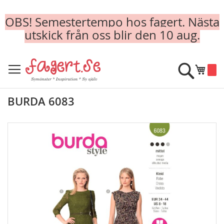
OBS! Semestertempo hos fagert. Nästa
utskick från oss blir den 10 aug.
Skip
to
Sök
Min k
Content
BURDA 6083
Skip
to
the
end
of
the
images
gallery