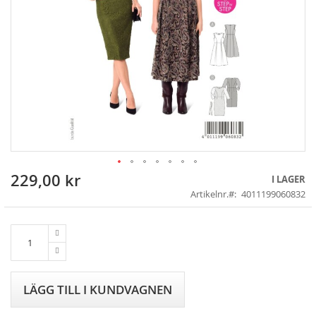
229,00 kr
Skip
I LAGER
to
Artikelnr.
4011199060832
the
beginning
of
the
images
gallery
LÄGG TILL I KUNDVAGNEN