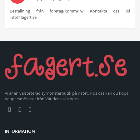
Beställning från företag/kommun? Kontakta oss på
info@fagert.se
Vi är en välsorterad symönsterbutik på nätet. Hos oss kan du köpa
pappersmönster från Världens alla hörn.
INFORMATION