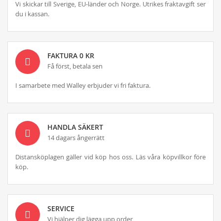
Vi skickar till Sverige, EU-länder och Norge. Utrikes fraktavgift ser
du i kassan.
FAKTURA 0 KR
Få först, betala sen
I samarbete med Walley erbjuder vi fri faktura.
HANDLA SÄKERT
14 dagars ångerrätt
Distansköplagen gäller vid köp hos oss. Läs våra köpvillkor före
köp.
SERVICE
Vi hjälper dig lägga upp order