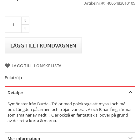
to
Artikelnr.
4066483010109
the
beginning
of
the
images
gallery
LÄGG TILL I KUNDVAGNEN
LÄGG TILL I ÖNSKELISTA
Polotröja
Detaljer
Symönster från Burda - Tröjor med polokrage att mysa i och må
bra. Längden på ärmen och tröjan varierar. A och B har långa ärmar
som smalnar av nedtill, C är också en fantastisk slipover på grund
av de extra korta ärmarna.
Mer information