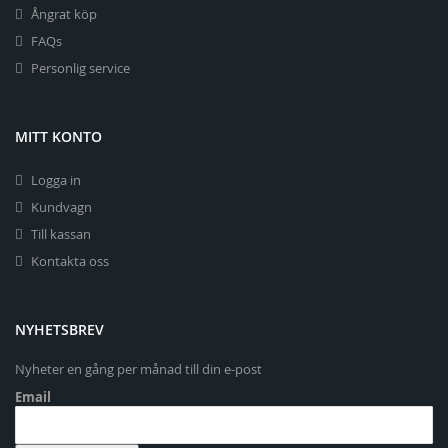
Ångrat köp
FAQs
Personlig service
MITT KONTO
Logga in
Kundvagn
Till kassan
Kontakta oss
NYHETSBREV
Nyheter en gång per månad till din e-post
Email