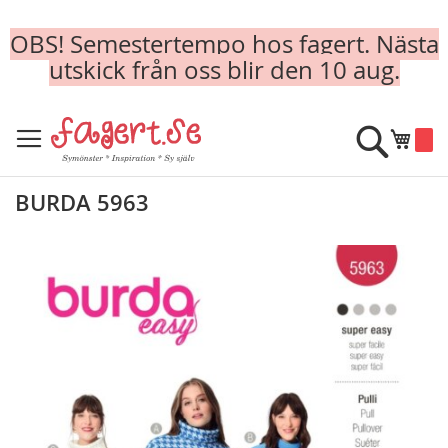
OBS! Semestertempo hos fagert. Nästa
utskick från oss blir den 10 aug.
Skip
to
Sök
Min k
Content
BURDA 5963
Skip
to
the
end
of
the
images
gallery