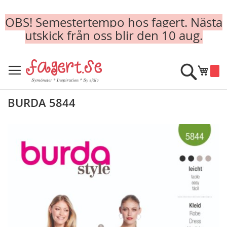
OBS! Semestertempo hos fagert. Nästa
utskick från oss blir den 10 aug.
Skip
to
Sök
Min k
Content
BURDA 5844
Skip
to
the
end
of
the
images
gallery