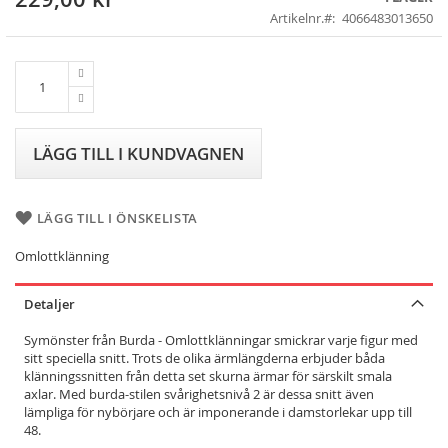
to
Artikelnr.
4066483013650
the
beginning
of
the
images
gallery
LÄGG TILL I KUNDVAGNEN
LÄGG TILL I ÖNSKELISTA
Omlottklänning
Detaljer
Symönster från Burda - Omlottklänningar smickrar varje figur med
sitt speciella snitt. Trots de olika ärmlängderna erbjuder båda
klänningssnitten från detta set skurna ärmar för särskilt smala
axlar. Med burda-stilen svårighetsnivå 2 är dessa snitt även
lämpliga för nybörjare och är imponerande i damstorlekar upp till
48.