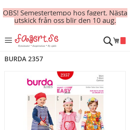
OBS! Semestertempo hos fagert. Nästa
utskick från oss blir den 10 aug.
Skip
to
Sök
Min k
Content
BURDA 2357
Skip
to
the
end
of
the
images
gallery