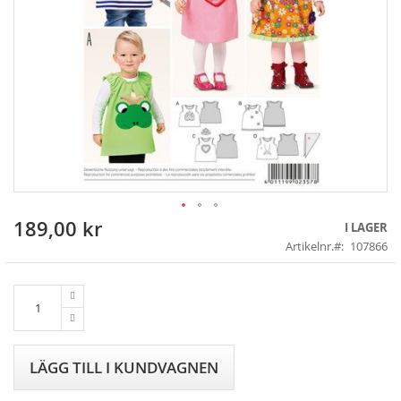
189,00 kr
Skip
I LAGER
to
Artikelnr.
107866
the
beginning
of
the
images
gallery
LÄGG TILL I KUNDVAGNEN