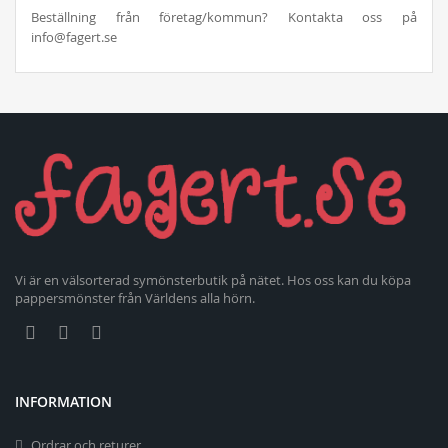
Beställning från företag/kommun? Kontakta oss på
info@fagert.se
Vi är en välsorterad symönsterbutik på nätet. Hos oss kan du köpa
pappersmönster från Världens alla hörn.
INFORMATION
Ordrar och returer