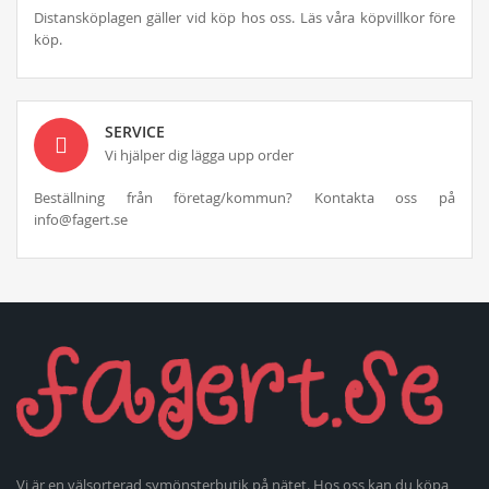
Distansköplagen gäller vid köp hos oss. Läs våra köpvillkor före
köp.
SERVICE
Vi hjälper dig lägga upp order
Beställning från företag/kommun? Kontakta oss på
info@fagert.se
Vi är en välsorterad symönsterbutik på nätet. Hos oss kan du köpa