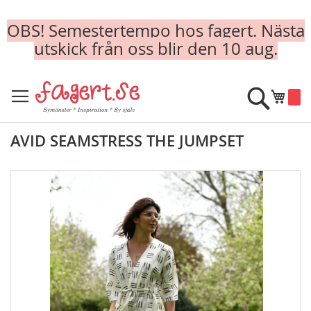
OBS! Semestertempo hos fagert. Nästa
utskick från oss blir den 10 aug.
Skip
to
Sök
Min k
Content
AVID SEAMSTRESS THE JUMPSET
Skip
to
the
end
of
the
images
gallery