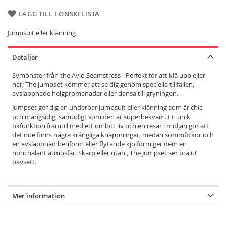
LÄGG TILL I ÖNSKELISTA
Jumpsuit eller klänning
Detaljer
Symönster från the Avid Seamstress - Perfekt för att klä upp eller
ner, The Jumpset kommer att se dig genom speciella tillfällen,
avslappnade helgpromenader eller dansa till gryningen.
Jumpset ger dig en underbar jumpsuit eller klänning som är chic
och mångsidig, samtidigt som den är superbekväm. En unik
okfunktion framtill med ett omlott liv och en resår i midjan gör att
det inte finns några krångliga knäppningar, medan sömmfickor och
en avslappnad benform eller flytande kjolform ger dem en
nonchalant atmosfär. Skärp eller utan , The Jumpset ser bra ut
oavsett.
Mer information