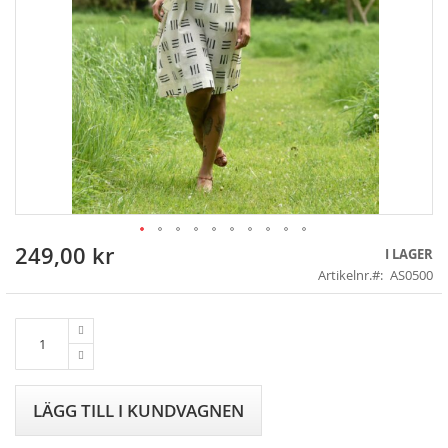
249,00 kr
Skip
I LAGER
to
Artikelnr.
AS0500
the
beginning
of
the
images
gallery
LÄGG TILL I KUNDVAGNEN