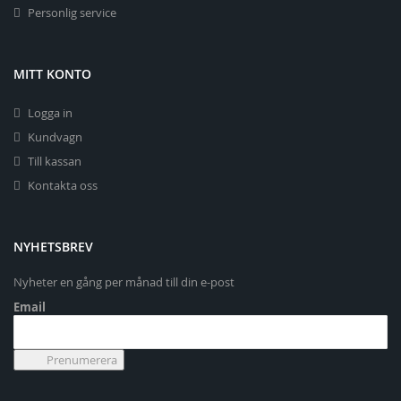
Personlig service
MITT KONTO
Logga in
Kundvagn
Till kassan
Kontakta oss
NYHETSBREV
Nyheter en gång per månad till din e-post
Email