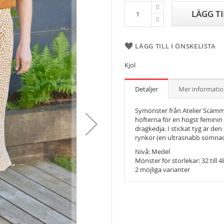
LÄGG T
LÄGG TILL I ÖNSKELISTA
Kjol
Detaljer
Mer informati
Symönster från Atelier Scämmit
höfterna för en högst feminin 
dragkedja. I stickat tyg är de
rynkor (en ultrasnabb sömnads
Nivå: Medel
Mönster för storlekar: 32 till 48 
2 möjliga varianter