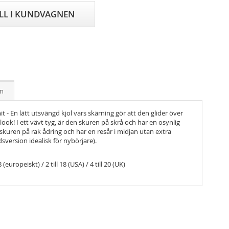
ILL I KUNDVAGNEN
on
 - En lätt utsvängd kjol vars skärning gör att den glider över
look! I ett vävt tyg, är den skuren på skrå och har en osynlig
n skuren på rak ådring och har en resår i midjan utan extra
version idealisk för nybörjare).
(europeiskt) / 2 till 18 (USA) / 4 till 20 (UK)