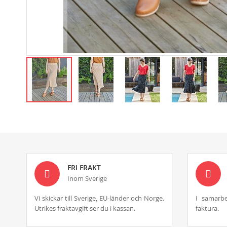
Skip
to
the
beginning
of
the
images
FRI FRAKT
gallery
Inom Sverige
Vi skickar till Sverige, EU-länder och Norge.
I samarbe
Utrikes fraktavgift ser du i kassan.
faktura.