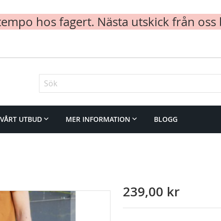
mpo hos fagert. Nästa utskick från oss 
Sök
VÅRT UTBUD
MER INFORMATION
BLOGG
239,00 kr