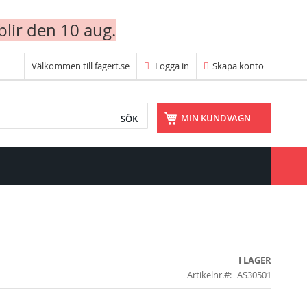
blir den 10 aug.
Välkommen till fagert.se
Logga in
Skapa konto
SÖK
MIN KUNDVAGN
I LAGER
Artikelnr.
AS30501