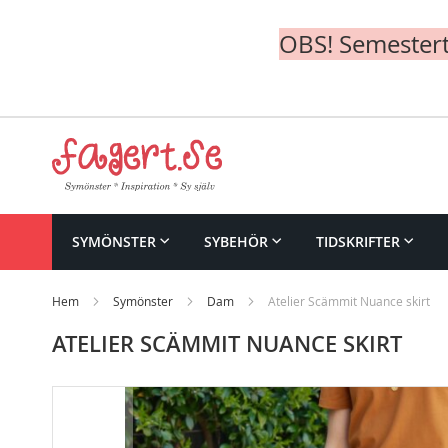
OBS! Semesterte
Skip
to
Content
SYMÖNSTER
SYBEHÖR
TIDSKRIFTER
Hem
Symönster
Dam
Atelier Scämmit Nuance skirt
ATELIER SCÄMMIT NUANCE SKIRT
Skip
to
the
end