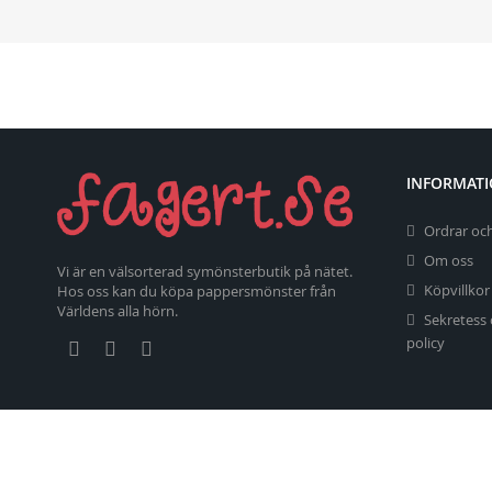
INFORMAT
Ordrar och
Om oss
Vi är en välsorterad symönsterbutik på nätet.
Köpvillkor
Hos oss kan du köpa pappersmönster från
Världens alla hörn.
Sekretess
policy
Copyright 2026 fagert.se