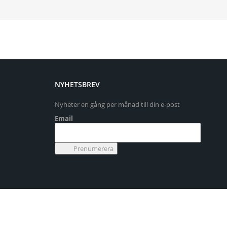
NYHETSBREV
Nyheter en gång per månad till din e-post
Email