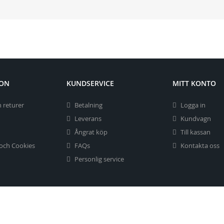
ION
KUNDSERVICE
MITT KONTO
 returer
Betalning
Logga in
Leverans
Kundvagn
Ångrat köp
Till kassan
 och Cookies
FAQs
Kontakta oss
Personlig service