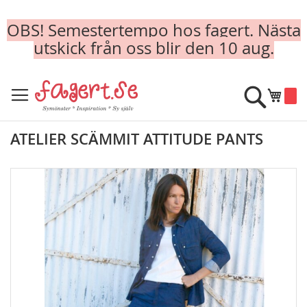
OBS! Semestertempo hos fagert. Nästa
utskick från oss blir den 10 aug.
Skip
to
Sök
Min k
Content
ATELIER SCÄMMIT ATTITUDE PANTS
Skip
to
the
end
of
the
images
gallery