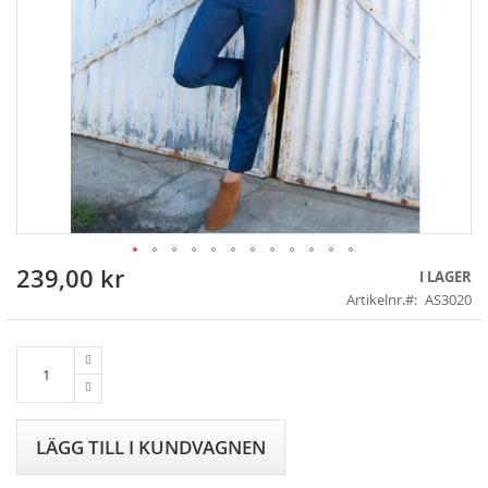
239,00 kr
Skip
I LAGER
to
Artikelnr.
AS3020
the
beginning
of
the
images
gallery
LÄGG TILL I KUNDVAGNEN