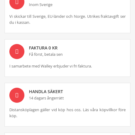
Inom Sverige
Vi skickar till Sverige, EU-länder och Norge. Utrikes fraktavgift ser
du i kassan.
FAKTURA 0 KR
Få först, betala sen
I samarbete med Walley erbjuder vi fri faktura.
HANDLA SÄKERT
14 dagars ångerrätt
Distansköplagen gäller vid köp hos oss. Läs våra köpvillkor före
köp.